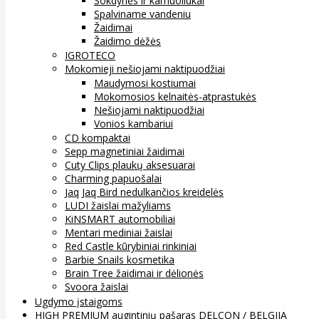
Šokdynės ir kamuoliukai
Spalviname vandeniu
Žaidimai
Žaidimo dėžės
IGROTECO
Mokomieji nešiojami naktipuodžiai
Maudymosi kostiumai
Mokomosios kelnaitės-atprastukės
Nešiojami naktipuodžiai
Vonios kambariui
CD kompaktai
Sepp magnetiniai žaidimai
Cuty Clips plaukų aksesuarai
Charming papuošalai
Jaq Jaq Bird nedulkančios kreidelės
LUDI žaislai mažyliams
KiNSMART automobiliai
Mentari mediniai žaislai
Red Castle kūrybiniai rinkiniai
Barbie Snails kosmetika
Brain Tree žaidimai ir dėlionės
Svoora žaislai
Ugdymo įstaigoms
HIGH PREMIUM augintinių pašaras DELCON / BELGIJA