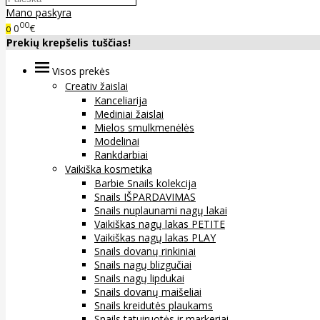
Mano paskyra
00
0
€
0
Prekių krepšelis tuščias!
Visos prekės
Creativ žaislai
Kanceliarija
Mediniai žaislai
Mielos smulkmenėlės
Modelinai
Rankdarbiai
Vaikiška kosmetika
Barbie Snails kolekcija
Snails IŠPARDAVIMAS
Snails nuplaunami nagų lakai
Vaikiškas nagų lakas PETITE
Vaikiškas nagų lakas PLAY
Snails dovanų rinkiniai
Snails nagų blizgučiai
Snails nagų lipdukai
Snails dovanų maišeliai
Snails kreidutės plaukams
Snails tatuiruotės ir markeriai