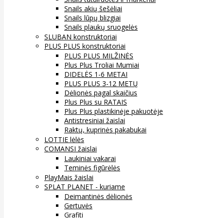
Snails akių šešėliai
Snails lūpų blizgiai
Snails plaukų sruogelės
SLUBAN konstruktoriai
PLUS PLUS konstruktoriai
PLUS PLUS MILŽINĖS
Plus Plus Troliai Mumiai
DIDELĖS 1-6 METAI
PLUS PLUS 3-12 METŲ
Dėlionės pagal skaičius
Plus Plus su RATAIS
Plus Plus plastikinėje pakuotėje
Antistresiniai žaislai
Raktų, kuprinės pakabukai
LOTTIE lėlės
COMANSI žaislai
Laukiniai vakarai
Teminės figūrėlės
PlayMais žaislai
SPLAT PLANET - kuriame
Deimantinės dėlionės
Gertuvės
Grafiti