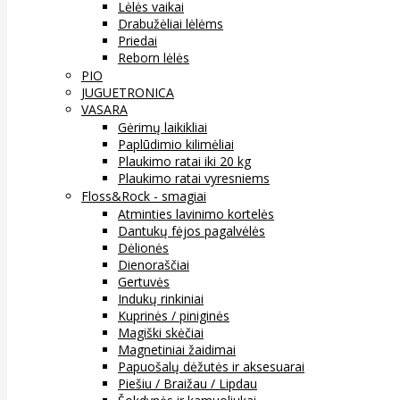
Lėlės vaikai
Drabužėliai lėlėms
Priedai
Reborn lėlės
PIO
JUGUETRONICA
VASARA
Gėrimų laikikliai
Paplūdimio kilimėliai
Plaukimo ratai iki 20 kg
Plaukimo ratai vyresniems
Floss&Rock - smagiai
Atminties lavinimo kortelės
Dantukų fėjos pagalvėlės
Dėlionės
Dienoraščiai
Gertuvės
Indukų rinkiniai
Kuprinės / piniginės
Magiški skėčiai
Magnetiniai žaidimai
Papuošalų dėžutės ir aksesuarai
Piešiu / Braižau / Lipdau