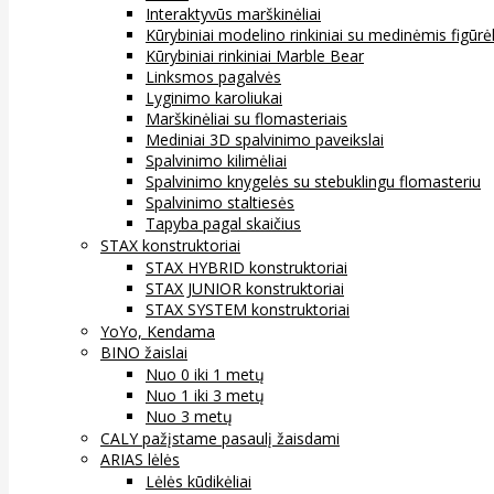
Interaktyvūs marškinėliai
Kūrybiniai modelino rinkiniai su medinėmis figūrė
Kūrybiniai rinkiniai Marble Bear
Linksmos pagalvės
Lyginimo karoliukai
Marškinėliai su flomasteriais
Mediniai 3D spalvinimo paveikslai
Spalvinimo kilimėliai
Spalvinimo knygelės su stebuklingu flomasteriu
Spalvinimo staltiesės
Tapyba pagal skaičius
STAX konstruktoriai
STAX HYBRID konstruktoriai
STAX JUNIOR konstruktoriai
STAX SYSTEM konstruktoriai
YoYo, Kendama
BINO žaislai
Nuo 0 iki 1 metų
Nuo 1 iki 3 metų
Nuo 3 metų
CALY pažįstame pasaulį žaisdami
ARIAS lėlės
Lėlės kūdikėliai